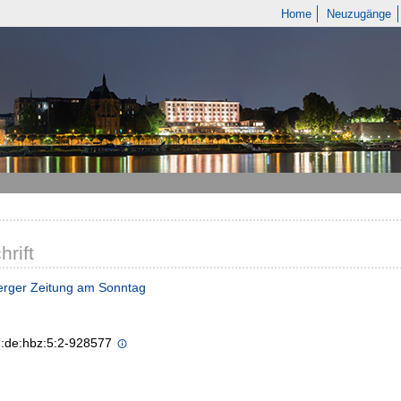
Home
Neuzugänge
hrift
erger Zeitung am Sonntag
n:de:hbz:5:2-928577