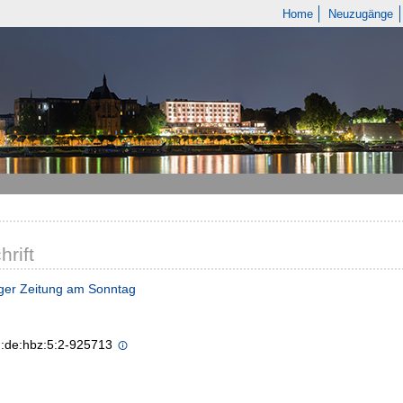
Home
Neuzugänge
hrift
rger Zeitung am Sonntag
n:de:hbz:5:2-925713