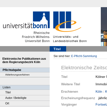
Titel
Sie sind hier:
E-Pflicht-Sammlung
Elektronische Publikationen aus
dem Regierungsbezirk Köln
Elektronische Zeitsc
Pflichtabgabe
Ablieferungsverfahren
Titel
Kölner 
Weitere Titel
Immobil
Listen
Erschienen
Köln
:
K
Titel
Erscheinungsfrequenz
jährli
Autor / Beteiligte
Ort
Vorgänger
Fortset