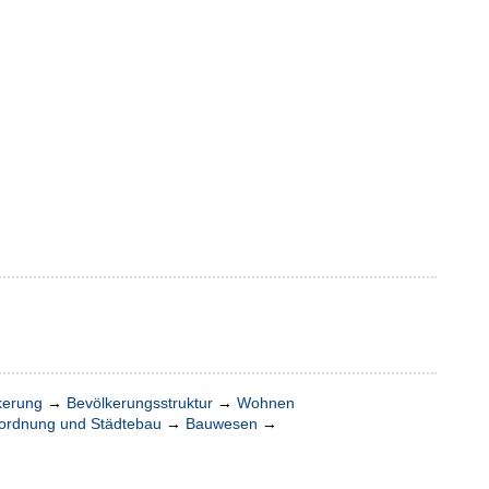
kerung
→
Bevölkerungsstruktur
→
Wohnen
rdnung und Städtebau
→
Bauwesen
→