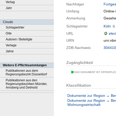
Verlag
Nachfolger
Fortges
Jahr
Umfang
Online
Anmerkung
Gesehe
Clouds
Schlagwörter
Köln
Schlagwörter
URL
elec
Orte
Autoren / Beteiligte
URN
urn:nb
Verlage
ZDB-Nachweis
304410
Jahre
Zugänglichkeit
Weitere E-Pflichtsammlungen
Publikationen aus dem
DAS DOKUMENT IST ÖFFENTLI
Regierungsbezirk Düsseldorf
Publikationen aus den
Regierungsbezirken Münster,
Klassifikation
Arnsberg und Detmold
Dokumente zur Region
→
Be
Dokumente zur Region
→
Be
Wohnungswirtschaft