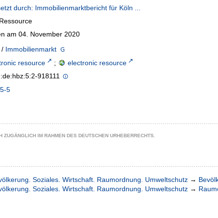
etzt durch: Immobilienmarktbericht für Köln ...
-Ressource
n am 04. November 2020
/
Immobilienmarkt
tronic resource
;
electronic resource
n:de:hbz:5:2-918111
5-5
CH ZUGÄNGLICH IM RAHMEN DES DEUTSCHEN URHEBERRECHTS.
völkerung. Soziales. Wirtschaft. Raumordnung. Umweltschutz
→
Bevöl
völkerung. Soziales. Wirtschaft. Raumordnung. Umweltschutz
→
Raumo