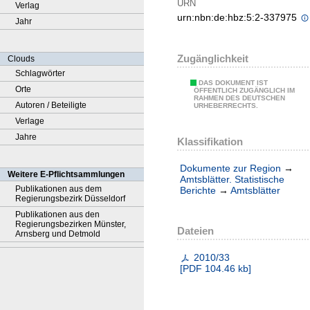
URN
Verlag
urn:nbn:de:hbz:5:2-337975
Jahr
Zugänglichkeit
Clouds
Schlagwörter
DAS DOKUMENT IST
Orte
ÖFFENTLICH ZUGÄNGLICH IM
RAHMEN DES DEUTSCHEN
Autoren / Beteiligte
URHEBERRECHTS.
Verlage
Jahre
Klassifikation
Dokumente zur Region
→
Weitere E-Pflichtsammlungen
Amtsblätter. Statistische
Publikationen aus dem
Berichte
→
Amtsblätter
Regierungsbezirk Düsseldorf
Publikationen aus den
Regierungsbezirken Münster,
Dateien
Arnsberg und Detmold
2010/33
[
PDF
104.46 kb
]