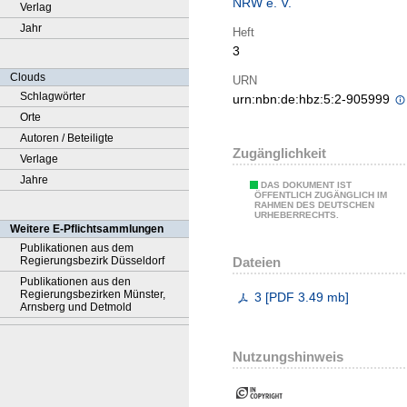
NRW e. V.
Verlag
Jahr
Heft
3
Clouds
URN
Schlagwörter
urn:nbn:de:hbz:5:2-905999
Orte
Autoren / Beteiligte
Zugänglichkeit
Verlage
Jahre
DAS DOKUMENT IST
ÖFFENTLICH ZUGÄNGLICH IM
RAHMEN DES DEUTSCHEN
URHEBERRECHTS.
Weitere E-Pflichtsammlungen
Publikationen aus dem
Dateien
Regierungsbezirk Düsseldorf
Publikationen aus den
Regierungsbezirken Münster,
3
[
PDF
3.49 mb
]
Arnsberg und Detmold
Nutzungshinweis