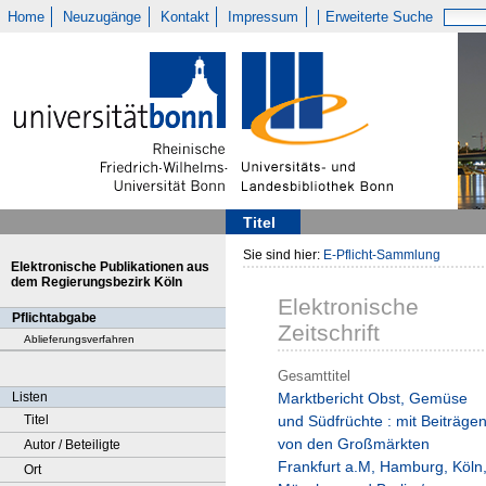
Home
Neuzugänge
Kontakt
Impressum
Erweiterte Suche
Titel
Sie sind hier:
E-Pflicht-Sammlung
Elektronische Publikationen aus
dem Regierungsbezirk Köln
Elektronische
Pflichtabgabe
Zeitschrift
Ablieferungsverfahren
Gesamttitel
Listen
Marktbericht Obst, Gemüse
Titel
und Südfrüchte : mit Beiträge
von den Großmärkten
Autor / Beteiligte
Frankfurt a.M, Hamburg, Köln
Ort