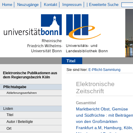
Home
Neuzugänge
Kontakt
Impressum
Erweiterte Suche
Titel
Sie sind hier:
E-Pflicht-Sammlung
Elektronische Publikationen aus
dem Regierungsbezirk Köln
Elektronische
Pflichtabgabe
Zeitschrift
Ablieferungsverfahren
Gesamttitel
Listen
Marktbericht Obst, Gemüse
Titel
und Südfrüchte : mit Beiträge
von den Großmärkten
Autor / Beteiligte
Frankfurt a.M, Hamburg, Köln
Ort