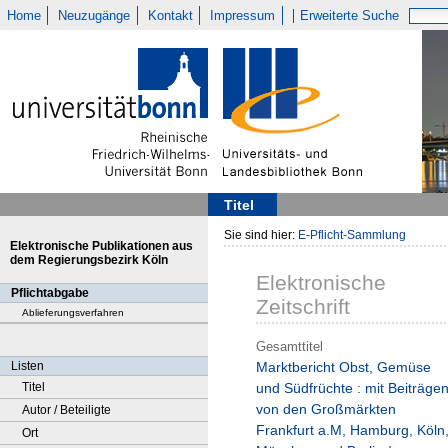
Home
Neuzugänge
Kontakt
Impressum
Erweiterte Suche
Titel
Sie sind hier:
E-Pflicht-Sammlung
Elektronische Publikationen aus
dem Regierungsbezirk Köln
Elektronische
Pflichtabgabe
Zeitschrift
Ablieferungsverfahren
Gesamttitel
Listen
Marktbericht Obst, Gemüse
Titel
und Südfrüchte : mit Beiträge
von den Großmärkten
Autor / Beteiligte
Frankfurt a.M, Hamburg, Köln
Ort