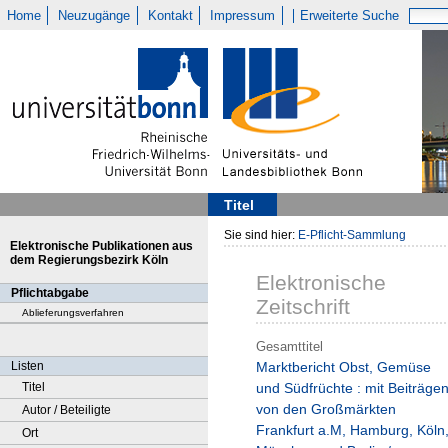
Home
Neuzugänge
Kontakt
Impressum
Erweiterte Suche
Titel
Sie sind hier:
E-Pflicht-Sammlung
Elektronische Publikationen aus
dem Regierungsbezirk Köln
Elektronische
Pflichtabgabe
Zeitschrift
Ablieferungsverfahren
Gesamttitel
Listen
Marktbericht Obst, Gemüse
Titel
und Südfrüchte : mit Beiträge
von den Großmärkten
Autor / Beteiligte
Frankfurt a.M, Hamburg, Köln
Ort