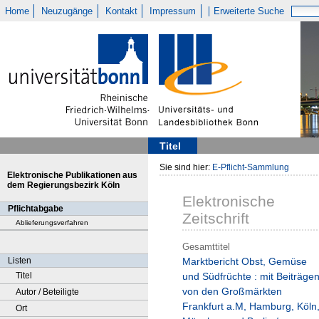
Home
Neuzugänge
Kontakt
Impressum
Erweiterte Suche
Titel
Sie sind hier:
E-Pflicht-Sammlung
Elektronische Publikationen aus
dem Regierungsbezirk Köln
Elektronische
Pflichtabgabe
Zeitschrift
Ablieferungsverfahren
Gesamttitel
Listen
Marktbericht Obst, Gemüse
Titel
und Südfrüchte : mit Beiträge
von den Großmärkten
Autor / Beteiligte
Frankfurt a.M, Hamburg, Köln
Ort