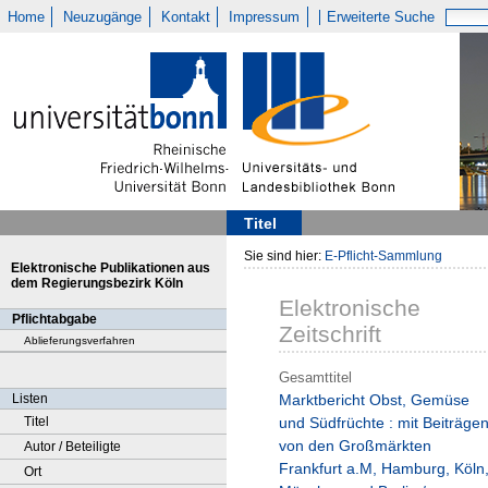
Home
Neuzugänge
Kontakt
Impressum
Erweiterte Suche
Titel
Sie sind hier:
E-Pflicht-Sammlung
Elektronische Publikationen aus
dem Regierungsbezirk Köln
Elektronische
Pflichtabgabe
Zeitschrift
Ablieferungsverfahren
Gesamttitel
Listen
Marktbericht Obst, Gemüse
Titel
und Südfrüchte : mit Beiträge
von den Großmärkten
Autor / Beteiligte
Frankfurt a.M, Hamburg, Köln
Ort