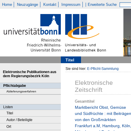
Home
Neuzugänge
Kontakt
Impressum
Erweiterte Suche
Titel
Sie sind hier:
E-Pflicht-Sammlung
Elektronische Publikationen aus
dem Regierungsbezirk Köln
Elektronische
Pflichtabgabe
Zeitschrift
Ablieferungsverfahren
Gesamttitel
Listen
Marktbericht Obst, Gemüse
Titel
und Südfrüchte : mit Beiträge
von den Großmärkten
Autor / Beteiligte
Frankfurt a.M, Hamburg, Köln
Ort