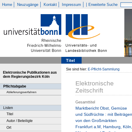
Home
Neuzugänge
Kontakt
Impressum
Erweiterte Suche
Titel
Sie sind hier:
E-Pflicht-Sammlung
Elektronische Publikationen aus
dem Regierungsbezirk Köln
Elektronische
Pflichtabgabe
Zeitschrift
Ablieferungsverfahren
Gesamttitel
Listen
Marktbericht Obst, Gemüse
Titel
und Südfrüchte : mit Beiträge
von den Großmärkten
Autor / Beteiligte
Frankfurt a.M, Hamburg, Köln
Ort