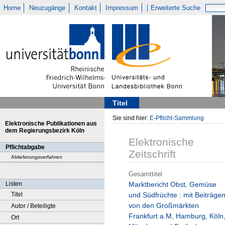
Home
Neuzugänge
Kontakt
Impressum
Erweiterte Suche
Titel
Sie sind hier:
E-Pflicht-Sammlung
Elektronische Publikationen aus
dem Regierungsbezirk Köln
Elektronische
Pflichtabgabe
Zeitschrift
Ablieferungsverfahren
Gesamttitel
Listen
Marktbericht Obst, Gemüse
Titel
und Südfrüchte : mit Beiträge
von den Großmärkten
Autor / Beteiligte
Frankfurt a.M, Hamburg, Köln
Ort