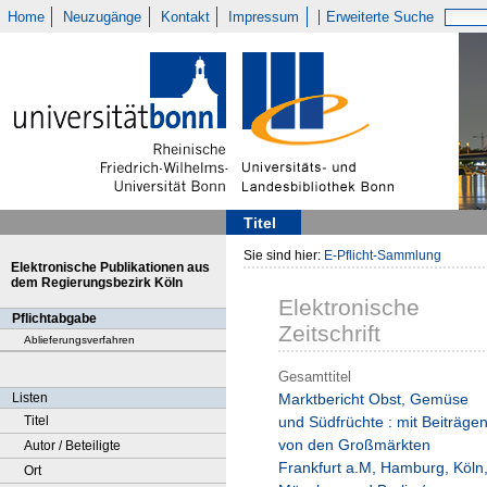
Home
Neuzugänge
Kontakt
Impressum
Erweiterte Suche
Titel
Sie sind hier:
E-Pflicht-Sammlung
Elektronische Publikationen aus
dem Regierungsbezirk Köln
Elektronische
Pflichtabgabe
Zeitschrift
Ablieferungsverfahren
Gesamttitel
Listen
Marktbericht Obst, Gemüse
Titel
und Südfrüchte : mit Beiträge
von den Großmärkten
Autor / Beteiligte
Frankfurt a.M, Hamburg, Köln
Ort