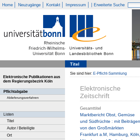
Home
Neuzugänge
Kontakt
Impressum
Erweiterte Suche
Titel
Sie sind hier:
E-Pflicht-Sammlung
Elektronische Publikationen aus
dem Regierungsbezirk Köln
Elektronische
Pflichtabgabe
Zeitschrift
Ablieferungsverfahren
Gesamttitel
Listen
Marktbericht Obst, Gemüse
Titel
und Südfrüchte : mit Beiträge
von den Großmärkten
Autor / Beteiligte
Frankfurt a.M, Hamburg, Köln
Ort