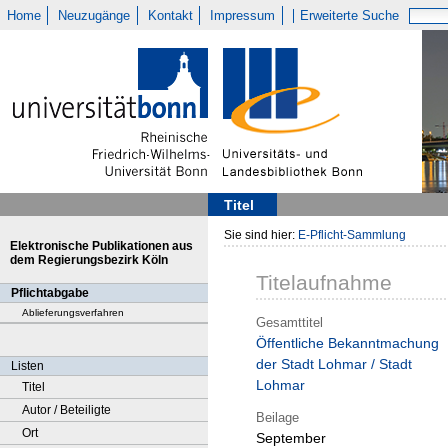
Home
Neuzugänge
Kontakt
Impressum
Erweiterte Suche
Titel
Sie sind hier:
E-Pflicht-Sammlung
Elektronische Publikationen aus
dem Regierungsbezirk Köln
Titelaufnahme
Pflichtabgabe
Ablieferungsverfahren
Gesamttitel
Öffentliche Bekanntmachung
der Stadt Lohmar / Stadt
Listen
Lohmar
Titel
Autor / Beteiligte
Beilage
Ort
September