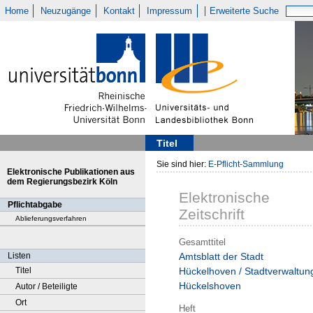
Home
Neuzugänge
Kontakt
Impressum
Erweiterte Suche
Titel
Sie sind hier:
E-Pflicht-Sammlung
Elektronische Publikationen aus
dem Regierungsbezirk Köln
Elektronische
Pflichtabgabe
Zeitschrift
Ablieferungsverfahren
Gesamttitel
Listen
Amtsblatt der Stadt
Titel
Hückelhoven / Stadtverwaltun
Hückelshoven
Autor / Beteiligte
Ort
Heft