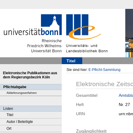
Titel
Sie sind hier:
E-Pflicht-Sammlung
Elektronische Publikationen aus
dem Regierungsbezirk Köln
Elektronische Zeitsc
Pflichtabgabe
Ablieferungsverfahren
Gesamttitel
Amtsbla
Heft
Nr. 27
Listen
URN
urn:nb
Titel
Autor / Beteiligte
Ort
Zugänglichkeit