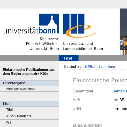
Titel
Sie sind hier:
E-Pflicht-Sammlung
Elektronische Publikationen aus
dem Regierungsbezirk Köln
Elektronische Zeitsc
Pflichtabgabe
Ablieferungsverfahren
Gesamttitel
Amtsbla
Heft
Nr. 35
Listen
URN
urn:nb
Titel
Autor / Beteiligte
Ort
Zugänglichkeit