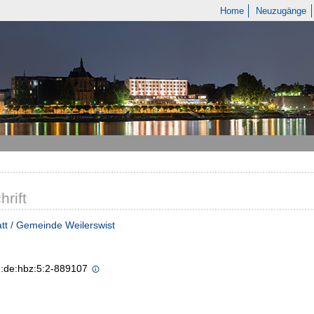
Home
Neuzugänge
hrift
tt / Gemeinde Weilerswist
n:de:hbz:5:2-889107