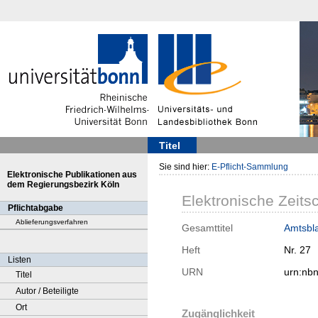
Titel
Sie sind hier:
E-Pflicht-Sammlung
Elektronische Publikationen aus
dem Regierungsbezirk Köln
Elektronische Zeitsc
Pflichtabgabe
Ablieferungsverfahren
Gesamttitel
Amtsbla
Heft
Nr. 27
Listen
URN
urn:nb
Titel
Autor / Beteiligte
Ort
Zugänglichkeit