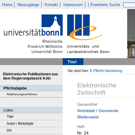
Home
Neuzugänge
Kontakt
Impressum
Erweiterte Suche
Titel
Sie sind hier:
E-Pflicht-Sammlung
Elektronische Publikationen aus
dem Regierungsbezirk Köln
Elektronische
Pflichtabgabe
Zeitschrift
Ablieferungsverfahren
Gesamttitel
Listen
Amtsblatt / Gemeinde
Titel
Weilerswist
Autor / Beteiligte
Heft
Ort
Nr. 24