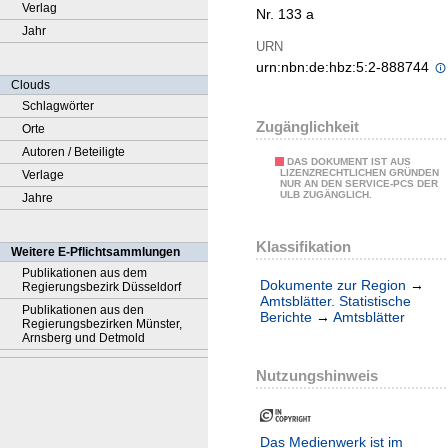
Verlag
Nr. 133 a
Jahr
URN
urn:nbn:de:hbz:5:2-888744
Clouds
Schlagwörter
Zugänglichkeit
Orte
Autoren / Beteiligte
DAS DOKUMENT IST AUS
LIZENZRECHTLICHEN GRÜNDEN
Verlage
NUR AN DEN SERVICE-PCS DER
ULB ZUGÄNGLICH.
Jahre
Klassifikation
Weitere E-Pflichtsammlungen
Publikationen aus dem
Dokumente zur Region
→
Regierungsbezirk Düsseldorf
Amtsblätter. Statistische
Publikationen aus den
Berichte
→
Amtsblätter
Regierungsbezirken Münster,
Arnsberg und Detmold
Nutzungshinweis
Das Medienwerk ist im