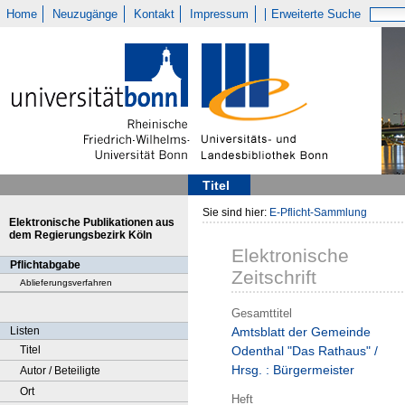
Home
Neuzugänge
Kontakt
Impressum
Erweiterte Suche
Titel
Sie sind hier:
E-Pflicht-Sammlung
Elektronische Publikationen aus
dem Regierungsbezirk Köln
Elektronische
Pflichtabgabe
Zeitschrift
Ablieferungsverfahren
Gesamttitel
Listen
Amtsblatt der Gemeinde
Titel
Odenthal "Das Rathaus" /
Hrsg. : Bürgermeister
Autor / Beteiligte
Ort
Heft