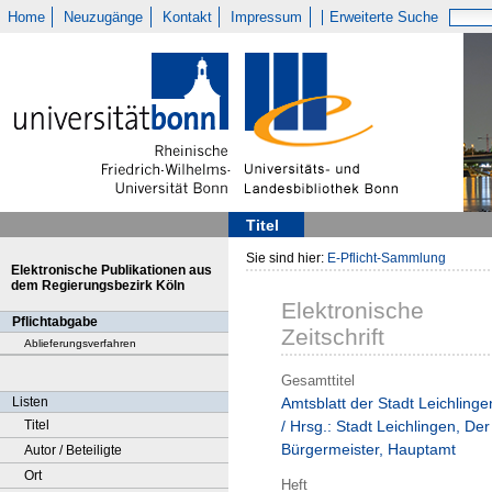
Home
Neuzugänge
Kontakt
Impressum
Erweiterte Suche
Titel
Sie sind hier:
E-Pflicht-Sammlung
Elektronische Publikationen aus
dem Regierungsbezirk Köln
Elektronische
Pflichtabgabe
Zeitschrift
Ablieferungsverfahren
Gesamttitel
Listen
Amtsblatt der Stadt Leichlinge
Titel
/ Hrsg.: Stadt Leichlingen, Der
Bürgermeister, Hauptamt
Autor / Beteiligte
Ort
Heft