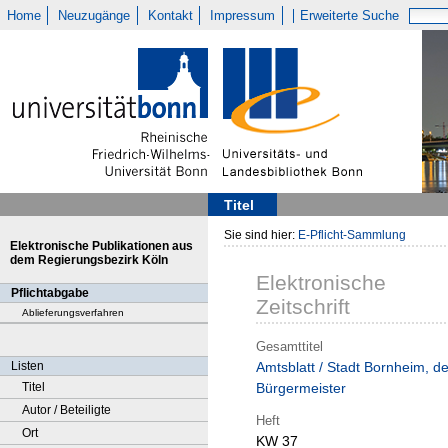
Home
Neuzugänge
Kontakt
Impressum
Erweiterte Suche
Titel
Sie sind hier:
E-Pflicht-Sammlung
Elektronische Publikationen aus
dem Regierungsbezirk Köln
Elektronische
Pflichtabgabe
Zeitschrift
Ablieferungsverfahren
Gesamttitel
Listen
Amtsblatt / Stadt Bornheim, de
Titel
Bürgermeister
Autor / Beteiligte
Heft
Ort
KW 37