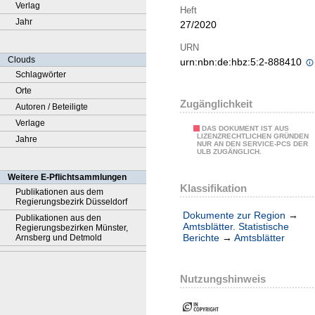
Verlag
Heft
Jahr
27/2020
URN
Clouds
urn:nbn:de:hbz:5:2-888410
Schlagwörter
Orte
Zugänglichkeit
Autoren / Beteiligte
Verlage
DAS DOKUMENT IST AUS
LIZENZRECHTLICHEN GRÜNDEN
Jahre
NUR AN DEN SERVICE-PCS DER
ULB ZUGÄNGLICH.
Weitere E-Pflichtsammlungen
Klassifikation
Publikationen aus dem
Regierungsbezirk Düsseldorf
Dokumente zur Region
→
Publikationen aus den
Amtsblätter. Statistische
Regierungsbezirken Münster,
Berichte
→
Amtsblätter
Arnsberg und Detmold
Nutzungshinweis