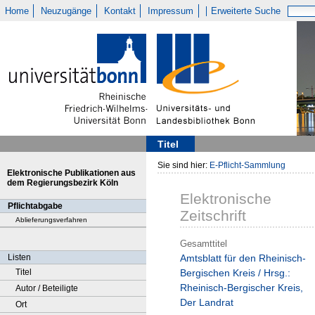
Home
Neuzugänge
Kontakt
Impressum
Erweiterte Suche
Titel
Sie sind hier:
E-Pflicht-Sammlung
Elektronische Publikationen aus
dem Regierungsbezirk Köln
Elektronische
Pflichtabgabe
Zeitschrift
Ablieferungsverfahren
Gesamttitel
Listen
Amtsblatt für den Rheinisch-
Titel
Bergischen Kreis / Hrsg.:
Rheinisch-Bergischer Kreis,
Autor / Beteiligte
Der Landrat
Ort