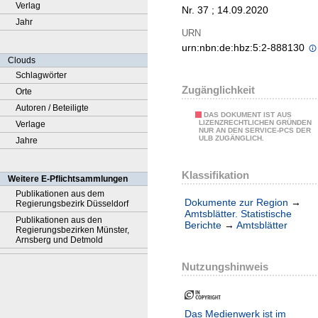
Verlag
Nr. 37 ; 14.09.2020
Jahr
URN
urn:nbn:de:hbz:5:2-888130
Clouds
Schlagwörter
Zugänglichkeit
Orte
Autoren / Beteiligte
DAS DOKUMENT IST AUS
LIZENZRECHTLICHEN GRÜNDEN
Verlage
NUR AN DEN SERVICE-PCS DER
ULB ZUGÄNGLICH.
Jahre
Klassifikation
Weitere E-Pflichtsammlungen
Publikationen aus dem
Dokumente zur Region
→
Regierungsbezirk Düsseldorf
Amtsblätter. Statistische
Publikationen aus den
Berichte
→
Amtsblätter
Regierungsbezirken Münster,
Arnsberg und Detmold
Nutzungshinweis
Das Medienwerk ist im