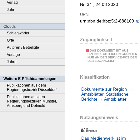
Verlag
Nr. 34 ; 24.08.2020
Jahr
URN
urn:nbn:de:hbz:5:2-888109
Clouds
Schlagwörter
Zugänglichkeit
Orte
Autoren / Beteiligte
DAS DOKUMENT IST AUS
LIZENZRECHTLICHEN GRÜNDEN
Verlage
NUR AN DEN SERVICE-PCS DER
ULB ZUGÄNGLICH.
Jahre
Klassifikation
Weitere E-Pflichtsammlungen
Publikationen aus dem
Dokumente zur Region
→
Regierungsbezirk Düsseldorf
Amtsblätter. Statistische
Publikationen aus den
Berichte
→
Amtsblätter
Regierungsbezirken Münster,
Arnsberg und Detmold
Nutzungshinweis
Das Medienwerk ist im