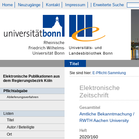
Home
Neuzugänge
Kontakt
Impressum
Erweiterte Suche
Titel
Sie sind hier:
E-Pflicht-Sammlung
Elektronische Publikationen aus
dem Regierungsbezirk Köln
Elektronische
Pflichtabgabe
Zeitschrift
Ablieferungsverfahren
Gesamttitel
Listen
Amtliche Bekanntmachung /
Titel
RWTH Aachen University
Autor / Beteiligte
Heft
Ort
2020/160