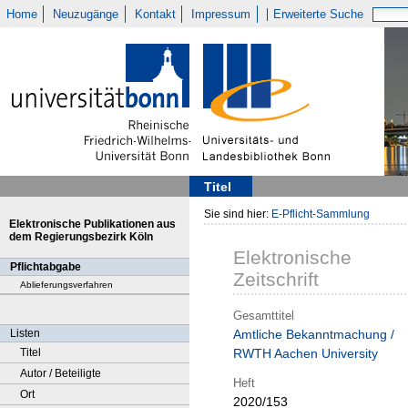
Home
Neuzugänge
Kontakt
Impressum
Erweiterte Suche
Titel
Sie sind hier:
E-Pflicht-Sammlung
Elektronische Publikationen aus
dem Regierungsbezirk Köln
Elektronische
Pflichtabgabe
Zeitschrift
Ablieferungsverfahren
Gesamttitel
Listen
Amtliche Bekanntmachung /
Titel
RWTH Aachen University
Autor / Beteiligte
Heft
Ort
2020/153