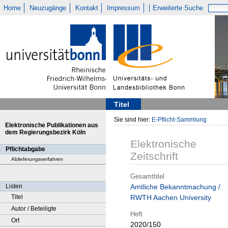
Home
Neuzugänge
Kontakt
Impressum
Erweiterte Suche
Titel
Sie sind hier:
E-Pflicht-Sammlung
Elektronische Publikationen aus
dem Regierungsbezirk Köln
Elektronische
Pflichtabgabe
Zeitschrift
Ablieferungsverfahren
Gesamttitel
Listen
Amtliche Bekanntmachung /
Titel
RWTH Aachen University
Autor / Beteiligte
Heft
Ort
2020/150