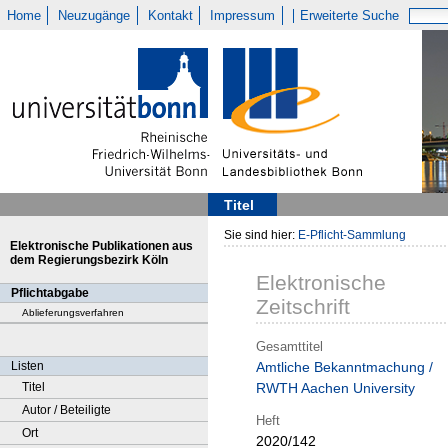
Home
Neuzugänge
Kontakt
Impressum
Erweiterte Suche
Titel
Sie sind hier:
E-Pflicht-Sammlung
Elektronische Publikationen aus
dem Regierungsbezirk Köln
Elektronische
Pflichtabgabe
Zeitschrift
Ablieferungsverfahren
Gesamttitel
Listen
Amtliche Bekanntmachung /
Titel
RWTH Aachen University
Autor / Beteiligte
Heft
Ort
2020/142