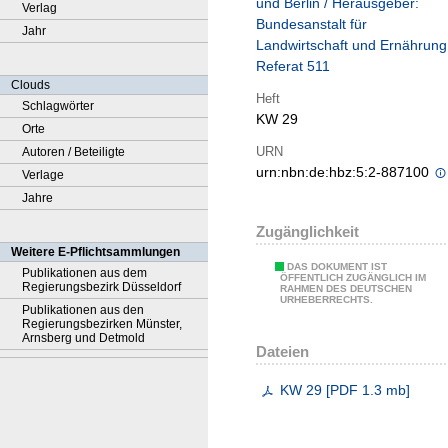
und Berlin / Herausgeber:
Verlag
Bundesanstalt für
Jahr
Landwirtschaft und Ernährung
Referat 511
Clouds
Heft
Schlagwörter
KW 29
Orte
URN
Autoren / Beteiligte
urn:nbn:de:hbz:5:2-887100
Verlage
Jahre
Zugänglichkeit
Weitere E-Pflichtsammlungen
DAS DOKUMENT IST
Publikationen aus dem
ÖFFENTLICH ZUGÄNGLICH IM
Regierungsbezirk Düsseldorf
RAHMEN DES DEUTSCHEN
URHEBERRECHTS.
Publikationen aus den
Regierungsbezirken Münster,
Arnsberg und Detmold
Dateien
KW 29
[
PDF
1.3 mb
]