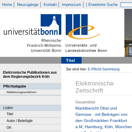
Home
Neuzugänge
Kontakt
Impressum
Erweiterte Suche
Titel
Sie sind hier:
E-Pflicht-Sammlung
Elektronische Publikationen aus
dem Regierungsbezirk Köln
Elektronische
Pflichtabgabe
Zeitschrift
Ablieferungsverfahren
Gesamttitel
Listen
Marktbericht Obst und
Titel
Gemüse : mit Beiträgen von
den Großmärkten Frankfurt
Autor / Beteiligte
a.M, Hamburg, Köln, Münche
Ort