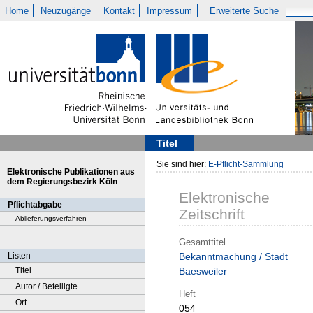
Home
Neuzugänge
Kontakt
Impressum
Erweiterte Suche
Titel
Sie sind hier:
E-Pflicht-Sammlung
Elektronische Publikationen aus
dem Regierungsbezirk Köln
Elektronische
Pflichtabgabe
Zeitschrift
Ablieferungsverfahren
Gesamttitel
Listen
Bekanntmachung / Stadt
Titel
Baesweiler
Autor / Beteiligte
Heft
Ort
054