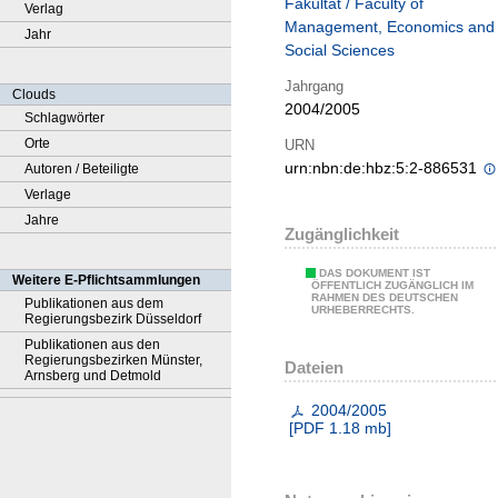
Fakultät / Faculty of
Verlag
Management, Economics and
Jahr
Social Sciences
Jahrgang
Clouds
2004/2005
Schlagwörter
Orte
URN
urn:nbn:de:hbz:5:2-886531
Autoren / Beteiligte
Verlage
Jahre
Zugänglichkeit
DAS DOKUMENT IST
Weitere E-Pflichtsammlungen
ÖFFENTLICH ZUGÄNGLICH IM
RAHMEN DES DEUTSCHEN
Publikationen aus dem
URHEBERRECHTS.
Regierungsbezirk Düsseldorf
Publikationen aus den
Regierungsbezirken Münster,
Dateien
Arnsberg und Detmold
2004/2005
[
PDF
1.18 mb
]