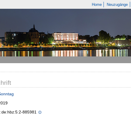
Home
Neuzugänge
hrift
Sonntag
2019
n:de:hbz:5:2-885981