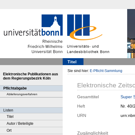
Titel
Sie sind hier:
E-Pflicht-Sammlung
Elektronische Publikationen aus
dem Regierungsbezirk Köln
Elektronische Zeitsc
Pflichtabgabe
Ablieferungsverfahren
Gesamttitel
Super 
Heft
Nr. 40/
Listen
URN
urn:nb
Titel
Autor / Beteiligte
Ort
Zugänglichkeit