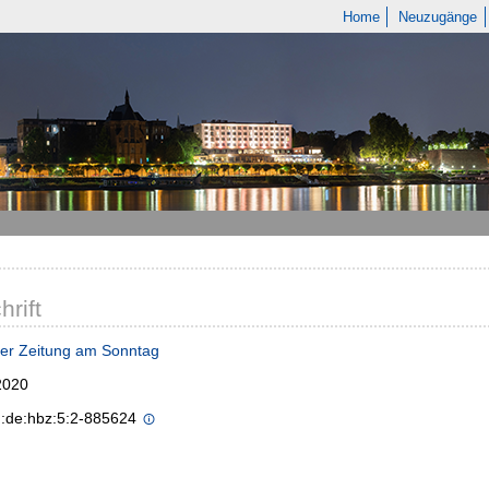
Home
Neuzugänge
hrift
er Zeitung am Sonntag
2020
n:de:hbz:5:2-885624