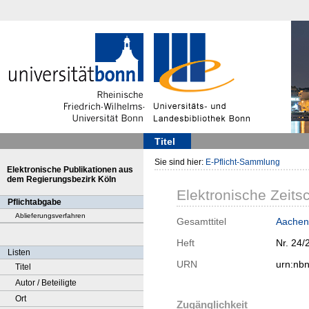
Titel
Sie sind hier:
E-Pflicht-Sammlung
Elektronische Publikationen aus
dem Regierungsbezirk Köln
Elektronische Zeitsc
Pflichtabgabe
Ablieferungsverfahren
Gesamttitel
Aachen
Heft
Nr. 24/
Listen
URN
urn:nb
Titel
Autor / Beteiligte
Ort
Zugänglichkeit