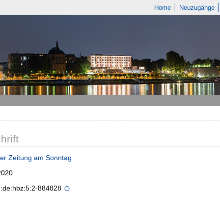
Home
Neuzugänge
hrift
er Zeitung am Sonntag
2020
n:de:hbz:5:2-884828