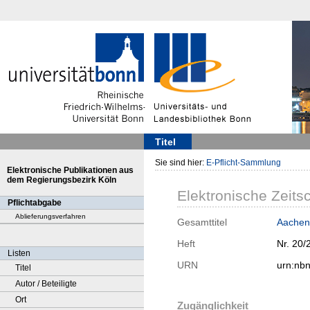
Titel
Sie sind hier:
E-Pflicht-Sammlung
Elektronische Publikationen aus
dem Regierungsbezirk Köln
Elektronische Zeitsc
Pflichtabgabe
Ablieferungsverfahren
Gesamttitel
Aachen
Heft
Nr. 20/
Listen
URN
urn:nb
Titel
Autor / Beteiligte
Ort
Zugänglichkeit