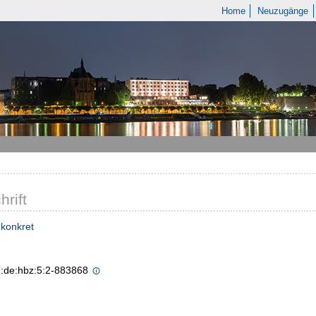
Home
Neuzugänge
hrift
 konkret
n:de:hbz:5:2-883868