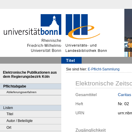
Titel
Sie sind hier:
E-Pflicht-Sammlung
Elektronische Publikationen aus
dem Regierungsbezirk Köln
Elektronische Zeitsc
Pflichtabgabe
Ablieferungsverfahren
Gesamttitel
Caritas
Heft
Nr. 02
Listen
URN
urn:nb
Titel
Autor / Beteiligte
Ort
Zugänglichkeit