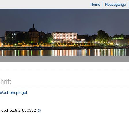
Home
Neuzugänge
hrift
 Wochenspiegel
n:de:hbz:5:2-880332