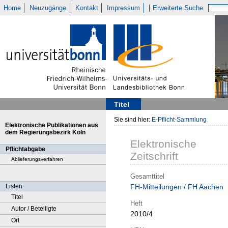
Home
Neuzugänge
Kontakt
Impressum
Erweiterte Suche
Titel
Sie sind hier:
E-Pflicht-Sammlung
Elektronische Publikationen aus
dem Regierungsbezirk Köln
Elektronische
Pflichtabgabe
Zeitschrift
Ablieferungsverfahren
Gesamttitel
Listen
FH-Mitteilungen / FH Aachen
Titel
Heft
Autor / Beteiligte
2010/4
Ort