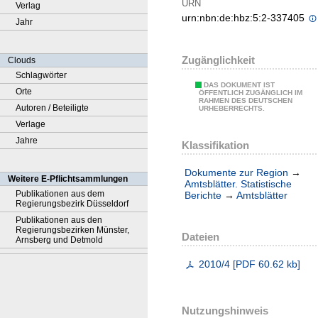
URN
Verlag
urn:nbn:de:hbz:5:2-337405
Jahr
Zugänglichkeit
Clouds
Schlagwörter
DAS DOKUMENT IST
Orte
ÖFFENTLICH ZUGÄNGLICH IM
RAHMEN DES DEUTSCHEN
Autoren / Beteiligte
URHEBERRECHTS.
Verlage
Jahre
Klassifikation
Dokumente zur Region
→
Weitere E-Pflichtsammlungen
Amtsblätter. Statistische
Publikationen aus dem
Berichte
→
Amtsblätter
Regierungsbezirk Düsseldorf
Publikationen aus den
Regierungsbezirken Münster,
Dateien
Arnsberg und Detmold
2010/4
[
PDF
60.62 kb
]
Nutzungshinweis