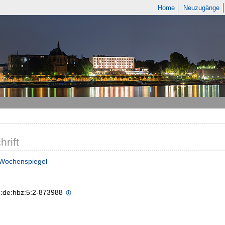
Home
Neuzugänge
hrift
 Wochenspiegel
n:de:hbz:5:2-873988