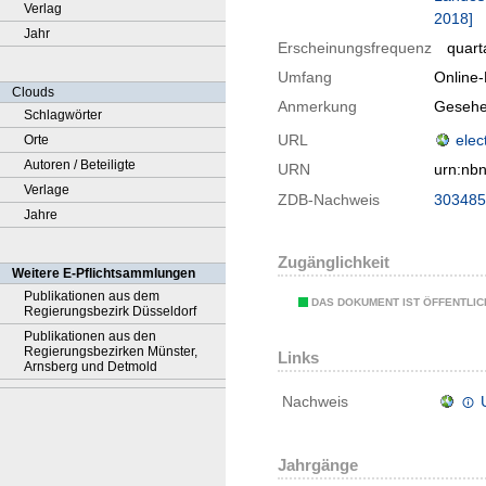
Verlag
2018]
Jahr
Erscheinungsfrequenz
quart
Umfang
Online
Clouds
Anmerkung
Gesehe
Schlagwörter
URL
elec
Orte
Autoren / Beteiligte
URN
urn:nb
Verlage
ZDB-Nachweis
303485
Jahre
Zugänglichkeit
Weitere E-Pflichtsammlungen
Publikationen aus dem
DAS DOKUMENT IST ÖFFENTLI
Regierungsbezirk Düsseldorf
Publikationen aus den
Regierungsbezirken Münster,
Links
Arnsberg und Detmold
Nachweis
Jahrgänge