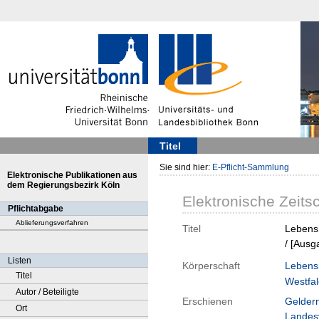
Titel
Sie sind hier:
E-Pflicht-Sammlung
Elektronische Publikationen aus
dem Regierungsbezirk Köln
Elektronische Zeitsc
Pflichtabgabe
Ablieferungsverfahren
Titel
Lebensh
/ [Ausg
Listen
Körperschaft
Lebensh
Titel
Westfa
Autor / Beteiligte
Erschienen
Gelder
Ort
Landes