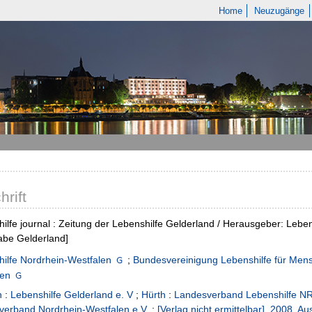
Home
Neuzugänge
hrift
ilfe journal : Zeitung der Lebenshilfe Gelderland / Herausgeber: Lebe
abe Gelderland]
ilfe Nordrhein-Westfalen
;
Bundesvereinigung Lebenshilfe für Men
len
n
:
Lebenshilfe Gelderland e. V
;
Hürth
:
Landesverband Lebenshilfe NR
verband Nordrhein-Westfalen e.V.
:
[Verlag nicht ermittelbar]
,
2008, Aus