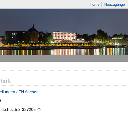
Home
Neuzugänge
hrift
eilungen / FH Aachen
0
n:de:hbz:5:2-337205