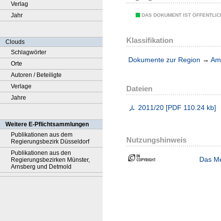
Verlag
Jahr
DAS DOKUMENT IST ÖFFENTLI
Klassifikation
Clouds
Schlagwörter
Dokumente zur Region
→
Amt
Orte
Autoren / Beteiligte
Verlage
Dateien
Jahre
2011/20
[
PDF
110.24 kb
]
Weitere E-Pflichtsammlungen
Publikationen aus dem
Nutzungshinweis
Regierungsbezirk Düsseldorf
Publikationen aus den
Das Me
Regierungsbezirken Münster,
Arnsberg und Detmold