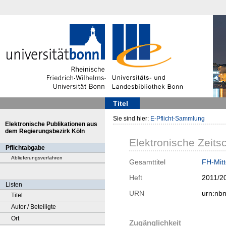
Titel
Sie sind hier:
E-Pflicht-Sammlung
Elektronische Publikationen aus
dem Regierungsbezirk Köln
Elektronische Zeitsc
Pflichtabgabe
Ablieferungsverfahren
Gesamttitel
FH-Mitt
Heft
2011/2
Listen
URN
urn:nb
Titel
Autor / Beteiligte
Ort
Zugänglichkeit