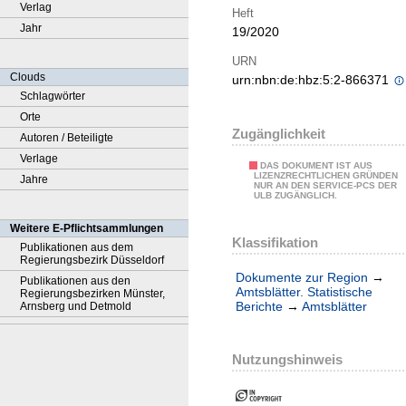
Verlag
Heft
Jahr
19/2020
URN
Clouds
urn:nbn:de:hbz:5:2-866371
Schlagwörter
Orte
Zugänglichkeit
Autoren / Beteiligte
Verlage
DAS DOKUMENT IST AUS
LIZENZRECHTLICHEN GRÜNDEN
Jahre
NUR AN DEN SERVICE-PCS DER
ULB ZUGÄNGLICH.
Weitere E-Pflichtsammlungen
Klassifikation
Publikationen aus dem
Regierungsbezirk Düsseldorf
Dokumente zur Region
→
Publikationen aus den
Amtsblätter. Statistische
Regierungsbezirken Münster,
Berichte
→
Amtsblätter
Arnsberg und Detmold
Nutzungshinweis