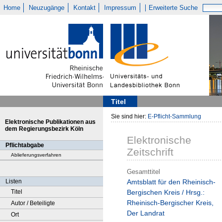
Home
Neuzugänge
Kontakt
Impressum
Erweiterte Suche
Titel
Sie sind hier:
E-Pflicht-Sammlung
Elektronische Publikationen aus
dem Regierungsbezirk Köln
Elektronische
Pflichtabgabe
Zeitschrift
Ablieferungsverfahren
Gesamttitel
Listen
Amtsblatt für den Rheinisch-
Titel
Bergischen Kreis / Hrsg.:
Rheinisch-Bergischer Kreis,
Autor / Beteiligte
Der Landrat
Ort