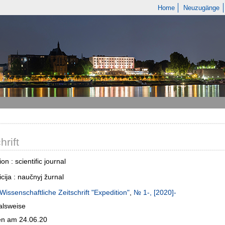
Home
Neuzugänge
hrift
on : scientific journal
cija : naučnyj žurnal
Wissenschaftliche Zeitschrift "Expedition"
,
№ 1-, [2020]-
alsweise
n am 24.06.20