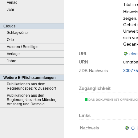
Verlag
Titel i
Jahr
Hinweis
zeigen,
Gebiet 
Clouds
Umwelt 
Schlagwörter
sich vo
Orte
Gedank
Autoren / Beteiligte
URL
elec
Verlage
Jahre
URN
urn:nb
ZDB-Nachweis
300775
Weitere E-Pflichtsammlungen
Publikationen aus dem
Zugänglichkeit
Regierungsbezirk Düsseldorf
Publikationen aus den
Regierungsbezirken Münster,
DAS DOKUMENT IST ÖFFENTLI
Arnsberg und Detmold
Links
Nachweis