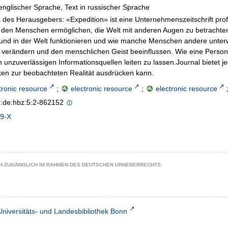
n englischer Sprache, Text in russischer Sprache
 des Herausgebers: «Expedition» ist eine Unternehmenszeitschrift profe
 den Menschen ermöglichen, die Welt mit anderen Augen zu betracht
und in der Welt funktionieren und wie manche Menschen andere unter
verändern und den menschlichen Geist beeinflussen. Wie eine Person i
n unzuverlässigen Informationsquellen leiten zu lassen.Journal bietet j
en zur beobachteten Realität ausdrücken kann.
tronic resource
;
electronic resource
;
electronic resource
n:de:hbz:5:2-862152
9-X
CH ZUGÄNGLICH IM RAHMEN DES DEUTSCHEN URHEBERRECHTS.
Universitäts- und Landesbibliothek Bonn