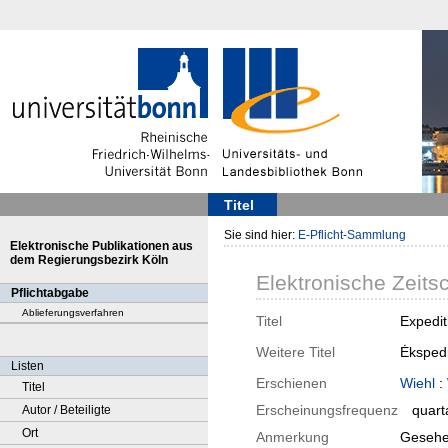
Titel
Sie sind hier:
E-Pflicht-Sammlung
Elektronische Publikationen aus
dem Regierungsbezirk Köln
Elektronische Zeitsc
Pflichtabgabe
Ablieferungsverfahren
Titel
Expediti
Weitere Titel
Ėkspedi
Listen
Erschienen
Wiehl
:
Titel
Erscheinungsfrequenz
quart
Autor / Beteiligte
Ort
Anmerkung
Gesehe