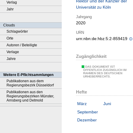
Rektor und der Kanzler der
Verlag
Universität zu Köln
Jahr
Jahrgang
2020
Clouds
Schlagwörter
URN
Orte
urn:nbn:de:hbz:5:2-859419
Autoren / Beteiligte
Verlage
Zugänglichkeit
Jahre
DAS DOKUMENT IST
ÖFFENTLICH ZUGÄNGLICH IM
RAHMEN DES DEUTSCHEN
Weitere E-Pflichtsammlungen
URHEBERRECHTS.
Publikationen aus dem
Regierungsbezirk Düsseldorf
Hefte
Publikationen aus den
Regierungsbezirken Münster,
Arnsberg und Detmold
März
Juni
September
Dezember