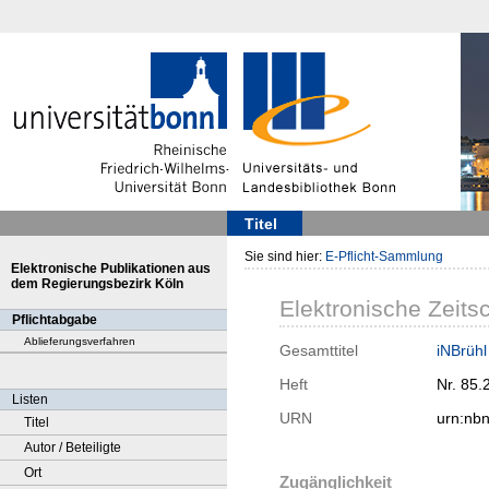
Titel
Sie sind hier:
E-Pflicht-Sammlung
Elektronische Publikationen aus
dem Regierungsbezirk Köln
Elektronische Zeitsc
Pflichtabgabe
Ablieferungsverfahren
Gesamttitel
iNBrühl
Heft
Nr. 85.
Listen
URN
urn:nb
Titel
Autor / Beteiligte
Ort
Zugänglichkeit