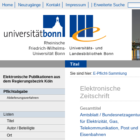
Home
Neuzugänge
Kontakt
Impressum
Erweiterte Suche
Titel
Sie sind hier:
E-Pflicht-Sammlung
Elektronische Publikationen aus
dem Regierungsbezirk Köln
Elektronische
Pflichtabgabe
Zeitschrift
Ablieferungsverfahren
Gesamttitel
Listen
Amtsblatt / Bundesnetzagentu
Titel
für Elektrizität, Gas,
Telekommunikation, Post und
Autor / Beteiligte
Eisenbahnen
Ort