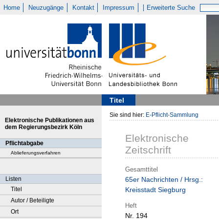
Home
Neuzugänge
Kontakt
Impressum
Erweiterte Suche
Titel
Sie sind hier:
E-Pflicht-Sammlung
Elektronische Publikationen aus
dem Regierungsbezirk Köln
Elektronische
Pflichtabgabe
Zeitschrift
Ablieferungsverfahren
Gesamttitel
Listen
65er Nachrichten / Hrsg.:
Titel
Kreisstadt Siegburg
Autor / Beteiligte
Heft
Ort
Nr. 194